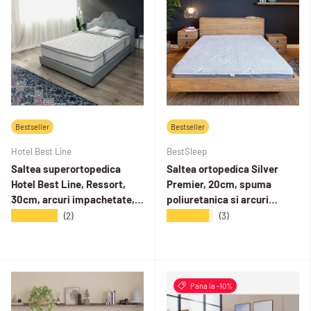
Bestseller
Bestseller
Hotel Best Line
BestSleep
Saltea superortopedica
Saltea ortopedica Silver
Hotel Best Line, Ressort,
Premier, 20cm, spuma
30cm, arcuri impachetate,
poliuretanica si arcuri
spuma memory, fermitate
individuale, hipoalergenic,
★★★★★
★★★★★
(2)
(3)
medie
reversibila, husa detasabila,
ferma
Pana la -10%