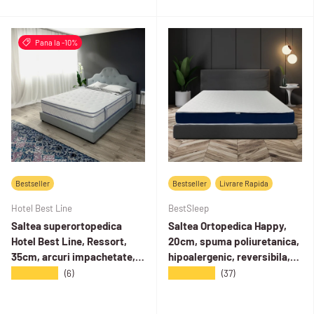
detasabila, fermitate medie
Pana la -10%
Bestseller
Bestseller
Livrare Rapida
Hotel Best Line
BestSleep
Saltea superortopedica
Saltea Ortopedica Happy,
Hotel Best Line, Ressort,
20cm, spuma poliuretanica,
35cm, arcuri impachetate,
hipoalergenic, reversibila,
spuma memory, fermitate
ferma
★★★★★
★★★★★
(6)
(37)
medie