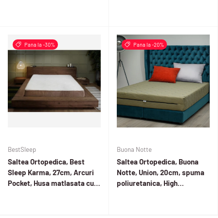
memorie,Hipoalergenic,hus
fermitate moale, husa Heros
a matlasata,fermitate
moale
Pana la -30%
Pana la -20%
BestSleep
Buona Notte
Saltea Ortopedica, Best
Saltea Ortopedica, Buona
Sleep Karma, 27cm, Arcuri
Notte, Union, 20cm, spuma
Pocket, Husa matlasata cu
poliuretanica, High
memory, fermitate moale
Resilience, antibacterian,
dehusabil, husa Gala,
fermitate medie