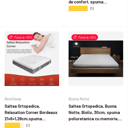
de confort, spuma
hipoalergenica, reversibila,
poliuretanica cu memorie,
ferma
★★★★★
(1)
husa detasabila, fermitate
medie
Pana la -30%
Pana la -30%
BestSleep
Buona Notte
Saltea Ortopedica,
Saltea Ortopedica, Buona
Relaxation Corner Bordeaux
Notte, Biolix, 30cm, spuma
21+6+1,28cm,spuma
poliuretanica cu memorie,
Poliuretanica cu
hipoalegenic, reversibila,
★★★★★
(1)