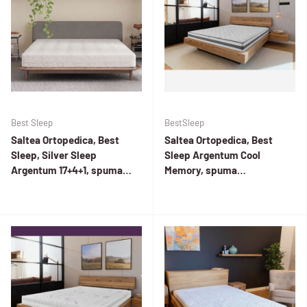
Best Sleep
BestSleep
Saltea Ortopedica, Best
Saltea Ortopedica, Best
Sleep, Silver Sleep
Sleep Argentum Cool
Argentum 17+4+1, spuma
Memory, spuma
Poliuretanica cu memorie,
poliuretanica cu particule
fir cu ioni de argint,
gel, husa detasabila,
hipoalergenica, husa
fermitate medie
matlasata, fermitate medie