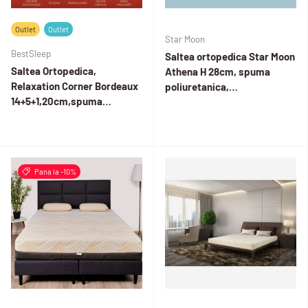
Outlet
Outlet
Star Moon
BestSleep
Saltea ortopedica Star Moon
Saltea Ortopedica,
Athena H 28cm, spuma
Relaxation Corner Bordeaux
poliuretanica,
14+5+1,20cm,spuma
hipoalergenica, reversibila,
Poliuretanica cu
ferma
memorie,hipoalergenica,hus
a matlasata,fermitate
moale - OUTLET
Pana la -10%