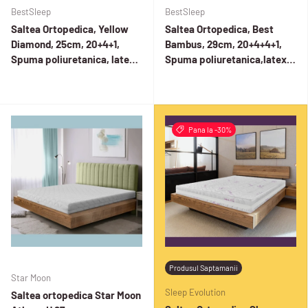
BestSleep
BestSleep
Saltea Ortopedica, Yellow
Saltea Ortopedica, Best
Diamond, 25cm, 20+4+1,
Bambus, 29cm, 20+4+4+1,
Spuma poliuretanica, latex
Spuma poliuretanica,latex
cool gel, hipoalergenica,
cool gel, hipoalergenica,
husa matlasata, detasabila,
husa matlasata, detasabila,
fermitate medie
fermitate medie
Pana la -30%
Produsul Saptamanii
Star Moon
Sleep Evolution
Saltea ortopedica Star Moon