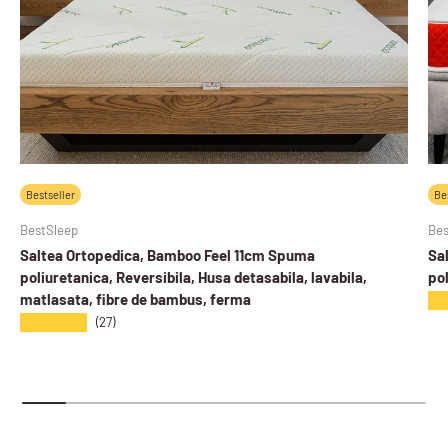
Bestseller
Be
BestSleep
Bes
Saltea Ortopedica, Bamboo Feel 11cm Spuma
Sa
poliuretanica, Reversibila, Husa detasabila, lavabila,
pol
matlasata, fibre de bambus, ferma
★
★★★★★
(27)