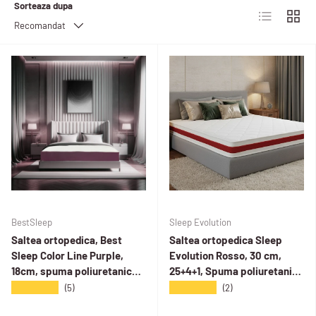
Sorteaza dupa
Lista
Grila
Recomandat
BestSleep
Sleep Evolution
Saltea ortopedica, Best
Saltea ortopedica Sleep
Sleep Color Line Purple,
Evolution Rosso, 30 cm,
18cm, spuma poliuretanica,
25+4+1, Spuma poliuretanica
hipoalegenic, reversibila,
cu memorie, hipoalergenica,
★★★★★
★★★★★
(5)
(2)
ferma
husa matlasata,