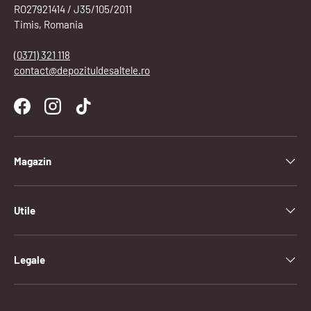
RO27921414 / J35/105/2011
Timis, Romania
(0371) 321 118
contact@depozituldesaltele.ro
Facebook
Instagram
TikTok
Magazin
Utile
Legale