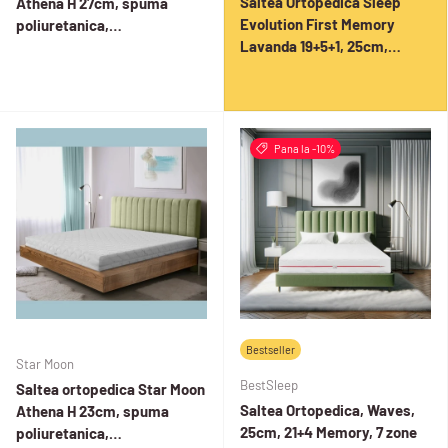
Saltea Ortopedica Sleep
Athena H 27cm, spuma
Evolution First Memory
poliuretanica,
Lavanda 19+5+1, 25cm,
hipoalergenica, reversibila,
spuma poliuretanica cu
ferma
memorie, husa detasabila
tratata cu lavanda,
fermitate moale
Pana la -10%
Bestseller
Star Moon
BestSleep
Saltea ortopedica Star Moon
Saltea Ortopedica, Waves,
Athena H 23cm, spuma
25cm, 21+4 Memory, 7 zone
poliuretanica,