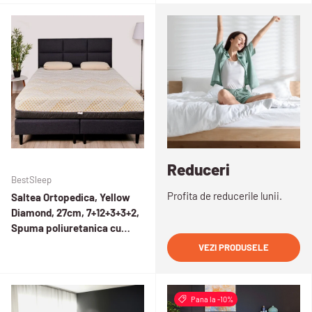
Reduceri
BestSleep
Profita de reducerile lunii.
Saltea Ortopedica, Yellow
Diamond, 27cm, 7+12+3+3+2,
Spuma poliuretanica cu
memorie, arcuri pocket, 7
VEZI PRODUSELE
zone de confort,
hipoalergenica, husa
matlasata, detasabila,
Pana la -10%
fermitate medie