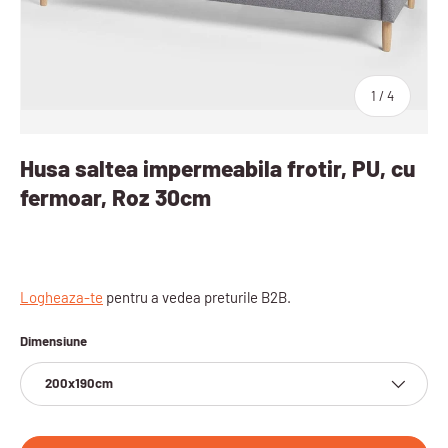
sau
1
/
4
Husa saltea impermeabila frotir, PU, cu
fermoar, Roz 30cm
Logheaza-te
pentru a vedea preturile B2B.
Dimensiune
200x190cm