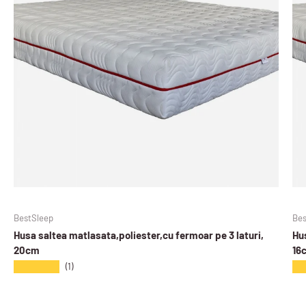
BestSleep
Bes
Husa saltea matlasata,poliester,cu fermoar pe 3 laturi,
Hus
20cm
16
★★★★★
★
(1)