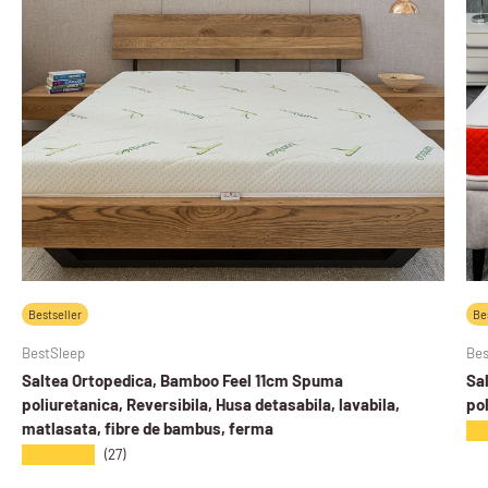
Bestseller
Be
BestSleep
Bes
Saltea Ortopedica, Bamboo Feel 11cm Spuma
Sa
poliuretanica, Reversibila, Husa detasabila, lavabila,
pol
matlasata, fibre de bambus, ferma
★
★★★★★
(27)