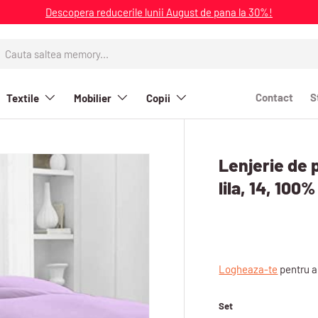
Descopera reducerile lunii August de pana la 30%!
ta
Contact
S
Textile
Mobilier
Copii
Lenjerie de 
_PRODUCT_INFO
lila, 14, 10
Logheaza-te
pentru a
Set