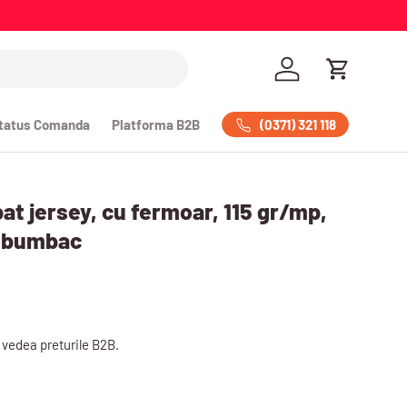
Logheaza-te
Cos de Cump
(0371) 321 118
tatus Comanda
Platforma B2B
pat jersey, cu fermoar, 115 gr/mp,
0% bumbac
 vedea preturile B2B.