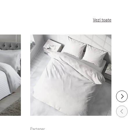
Vezi toate
INAIN
INAPOI
Partener
Parte