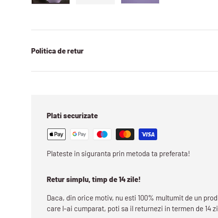
Incarca imaginea 1 in galerie
Incarca imaginea 2 in galerie
Incarca imaginea 3 in gal
Politica de retur
Plati securizate
Plateste in siguranta prin metoda ta preferata!
Retur simplu, timp de 14 zile!
Daca, din orice motiv, nu esti 100% multumit de un pro
care l-ai cumparat, poti sa il returnezi in termen de 14 zi