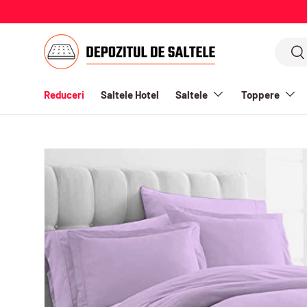
MERGI LA CONTINUT
Cauta
Cau
Reduceri
Saltele Hotel
Saltele
Toppere
TRANSLATION MISSING: RO-RO.ACCESSIBILITY.SKIP_TO