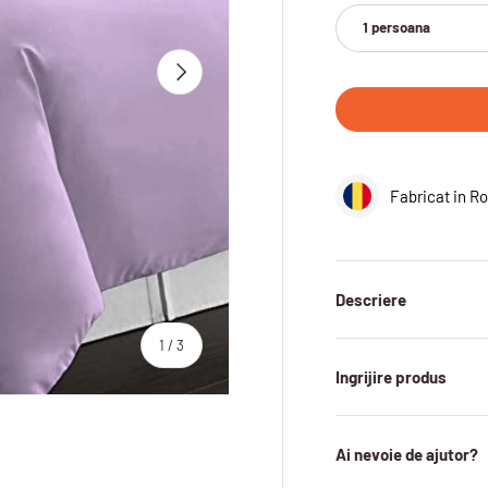
1 persoana
INAINTE
Fabricat in R
Descriere
sau
1
/
3
Ingrijire produs
Ai nevoie de ajutor?