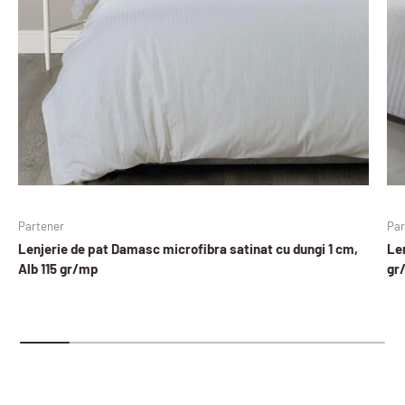
Partener
Par
Lenjerie de pat Damasc microfibra satinat cu dungi 1 cm,
Len
Alb 115 gr/mp
gr