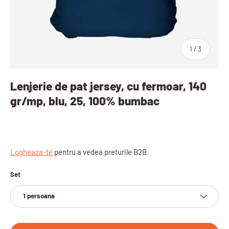
sau
1
/
3
Lenjerie de pat jersey, cu fermoar, 140
gr/mp, blu, 25, 100% bumbac
Logheaza-te
pentru a vedea preturile B2B.
Set
1 persoana