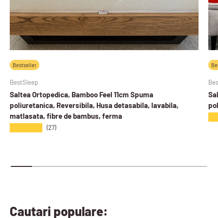
Bestseller
Be
BestSleep
Bes
Saltea Ortopedica, Bamboo Feel 11cm Spuma
Sa
poliuretanica, Reversibila, Husa detasabila, lavabila,
pol
matlasata, fibre de bambus, ferma
★
★★★★★
(27)
Cautari populare: