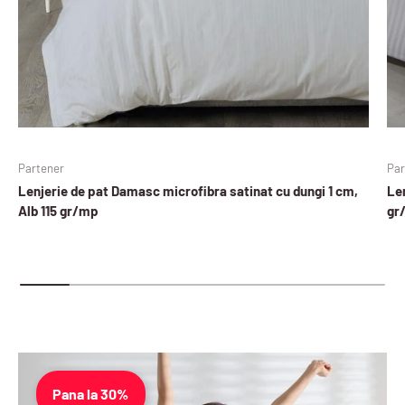
Partener
Par
Lenjerie de pat Damasc microfibra satinat cu dungi 1 cm,
Len
Alb 115 gr/mp
gr
Pana la 30%