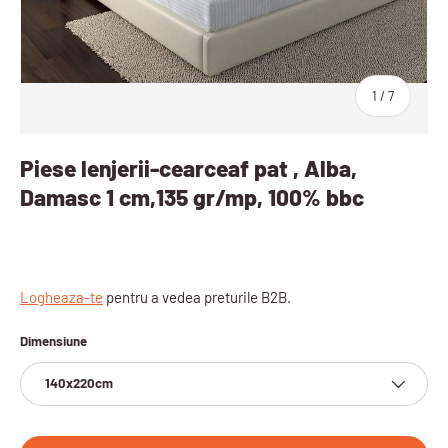
sau
1
/
7
Piese lenjerii-cearceaf pat , Alba,
Damasc 1 cm,135 gr/mp, 100% bbc
Logheaza-te
pentru a vedea preturile B2B.
Dimensiune
140x220cm