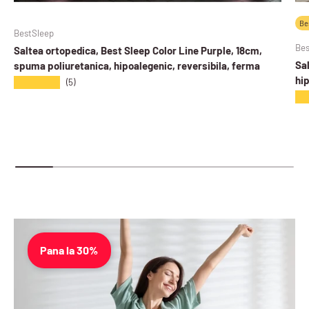
Be
BestSleep
Bes
Saltea ortopedica, Best Sleep Color Line Purple, 18cm,
Sa
spuma poliuretanica, hipoalegenic, reversibila, ferma
hip
★★★★★
(5)
★
Pana la 30%