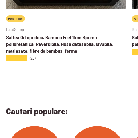
Bestseller
Be
BestSleep
Bes
Saltea Ortopedica, Bamboo Feel 11cm Spuma
Sa
poliuretanica, Reversibila, Husa detasabila, lavabila,
pol
matlasata, fibre de bambus, ferma
★
★★★★★
(27)
Cautari populare: