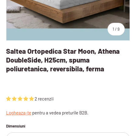
sau
1
/
9
Saltea Ortopedica Star Moon, Athena
DoubleSide, H25cm, spuma
poliuretanica, reversibila, ferma
2 recenzii
Logheaza-te
pentru a vedea preturile B2B.
Dimensiuni