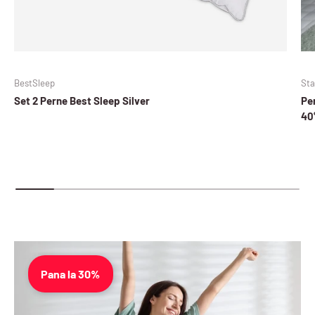
BestSleep
Sta
Set 2 Perne Best Sleep Silver
Perna Star Moon Hotel, 50x
40
Pana la 30%