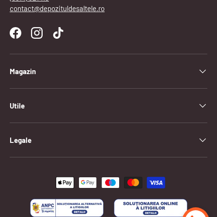
contact@depozituldesaltele.ro
Facebook
Instagram
TikTok
Magazin
Utile
Legale
Metode de plata acceptate