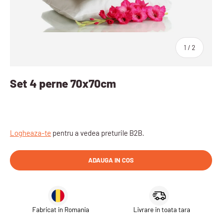
sau
1
/
2
Set 4 perne 70x70cm
Logheaza-te
pentru a vedea preturile B2B.
ADAUGA IN COS
Fabricat in Romania
Livrare in toata tara