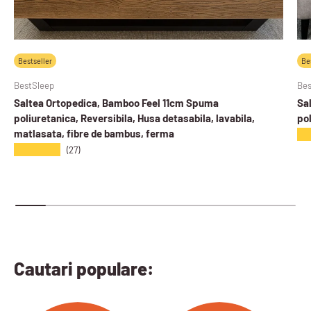
Bestseller
Be
BestSleep
Bes
Saltea Ortopedica, Bamboo Feel 11cm Spuma
Sa
poliuretanica, Reversibila, Husa detasabila, lavabila,
pol
matlasata, fibre de bambus, ferma
★
★★★★★
(27)
Cautari populare: